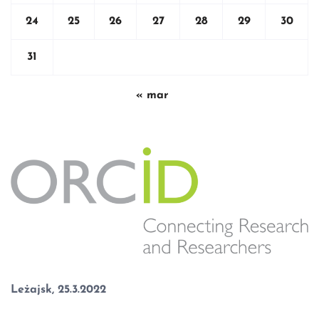
24
25
26
27
28
29
30
31
« mar
Leżajsk, 25.3.2022