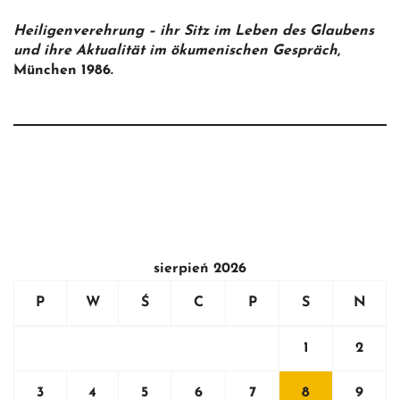
Heiligenverehrung – ihr Sitz im Leben des Glaubens
und ihre Aktualität im ökumenischen Gespräch
,
München 1986.
sierpień 2026
P
W
Ś
C
P
S
N
1
2
3
4
5
6
7
8
9